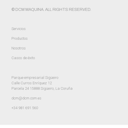
© DCM MAQUINA. ALL RIGHTS RESERVED.
Servicios
Productos
Nosotros
Casos de éxito
Parque empresarial Sigüeiro
Calle Curros Enríquez 12
Parcela 24 15888 Sigüeiro, La Coruña
dcm@dcm.com.es
+34 981 691 560