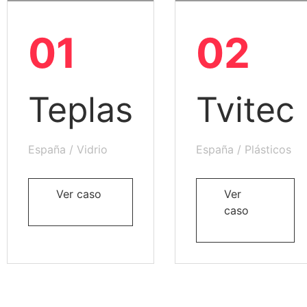
01
02
Teplas
Tvitec
España / Vidrio
España / Plásticos
Ver caso
Ver
caso