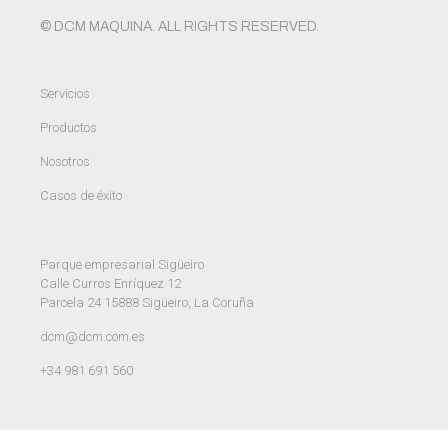
© DCM MAQUINA. ALL RIGHTS RESERVED.
Servicios
Productos
Nosotros
Casos de éxito
Parque empresarial Sigüeiro
Calle Curros Enríquez 12
Parcela 24 15888 Sigüeiro, La Coruña
dcm@dcm.com.es
+34 981 691 560